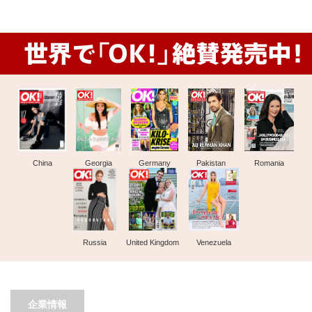
China
Georgia
Germany
Pakistan
Romania
Russia
United Kingdom
Venezuela
企業情報