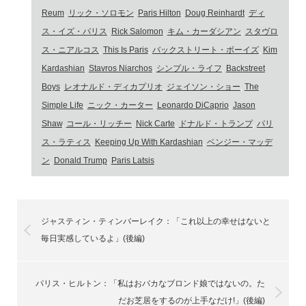
Reum
,
リック・ソロモン
,
Paris Hilton
,
Doug Reinhardt
,
ディ
ス・イズ・パリス
,
Rick Salomon
,
キム・カーダシアン
,
スタヴロ
ス・ニアルコス
,
This Is Paris
,
バックストリート・ボーイズ
,
Kim
Kardashian
,
Stavros Niarchos
,
シンプル・ライフ
,
Backstreet
Boys
,
レオナルド・ディカプリオ
,
ジェイソン・ショー
,
The
Simple Life
,
ニック・カーター
,
Leonardo DiCaprio
,
Jason
Shaw
,
コール・リッチー
,
Nick Carte
,
ドナルド・トランプ
,
パリ
ス・ラティス
,
Keeping Up With Kardashian
,
ベンジー・マッデ
ン
,
Donald Trump
,
Paris Latsis
ジャスティン・ティンバーレイク：「これ以上の幸せはないと
毎日実感しているよ」(後編)
パリス・ヒルトン：「私はおバカなブロンド娘ではないの。た
だお芝居をするのが上手なだけ!」(後編)