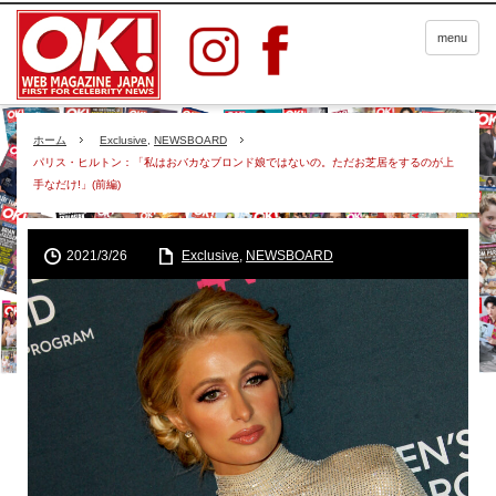
menu
ホーム
Exclusive
,
NEWSBOARD
パリス・ヒルトン：「私はおバカなブロンド娘ではないの。ただお芝居をするのが上
手なだけ!」(前編)
2021/3/26
Exclusive
,
NEWSBOARD