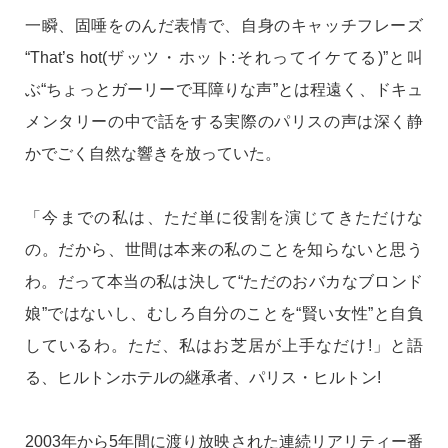
一瞬、固唾をのんだ表情で、自身のキャッチフレーズ
“That’s hot(ザッツ・ホット:それってイケてる)”と叫
ぶ“ちょっとガーリーで耳障りな声”とは程遠く、ドキュ
メンタリーの中で話をする実際のパリスの声は深く静
かでごく自然な響きを放っていた。
「今までの私は、ただ単に役割を演じてきただけな
の。だから、世間は本来の私のことを知らないと思う
わ。だって本当の私は決して“ただのおバカなブロンド
娘”ではないし、むしろ自分のことを“賢い女性”と自負
しているわ。ただ、私はお芝居が上手なだけ!」と語
る、ヒルトンホテルの継承者、パリス・ヒルトン!
2003年から5年間に渡り放映された連続リアリティー番