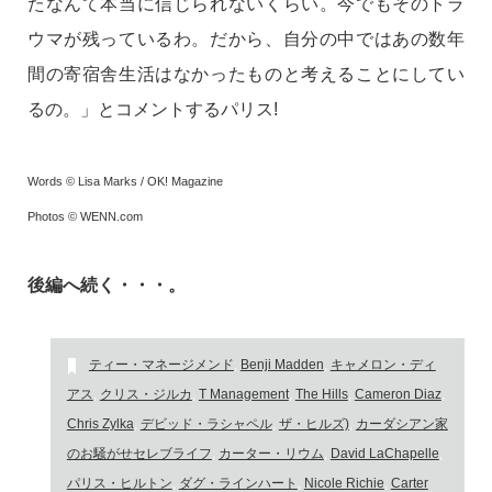
たなんて本当に信じられないくらい。今でもそのトラ
ウマが残っているわ。だから、自分の中ではあの数年
間の寄宿舎生活はなかったものと考えることにしてい
るの。」とコメントするパリス!
Words © Lisa Marks / OK! Magazine
Photos © WENN.com
後編へ続く・・・。
ティー・マネージメンド
,
Benji Madden
,
キャメロン・ディ
アス
,
クリス・ジルカ
,
T Management
,
The Hills
,
Cameron Diaz
,
Chris Zylka
,
デビッド・ラシャペル
,
ザ・ヒルズ)
,
カーダシアン家
のお騒がせセレブライフ
,
カーター・リウム
,
David LaChapelle
,
パリス・ヒルトン
,
ダグ・ラインハート
,
Nicole Richie
,
Carter