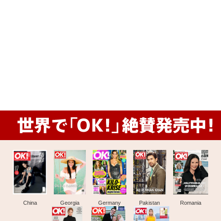
China
Georgia
Germany
Pakistan
Romania