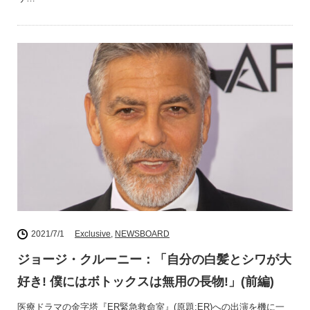
2021/7/1
Exclusive
,
NEWSBOARD
ジョージ・クルーニー：「自分の白髪とシワが大
好き! 僕にはボトックスは無用の長物!」(前編)
医療ドラマの金字塔『ER緊急救命室』(原題:ER)への出演を機に一