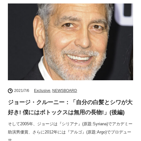
2021/7/6
Exclusive
,
NEWSBOARD
ジョージ・クルーニー：「自分の白髪とシワが大
好き! 僕にはボトックスは無用の長物!」(後編)
そして2005年、ジョージは『シリアナ』(原題:Syriana)でアカデミー
助演男優賞、さらに2012年には『アルゴ』(原題:Argo)でプロデュー
サ…