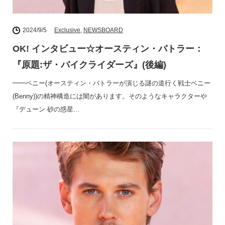
2024/9/5
Exclusive
,
NEWSBOARD
OK! インタビュー☆オースティン・バトラー：
『原題:ザ・バイクライダーズ』(後編)
━━ベニー(オースティン・バトラーが演じる謎の道行く戦士ベニー
(Benny))の精神構造には闇があります。そのようなキャラクターや
『デューン 砂の惑星…