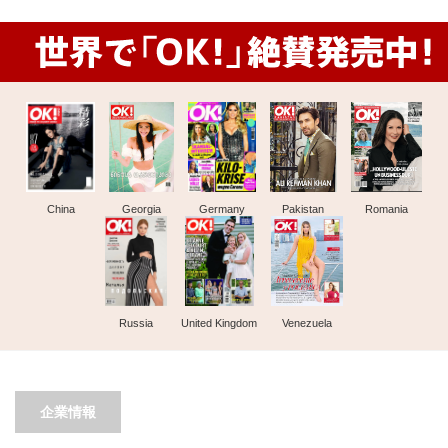
China
Georgia
Germany
Pakistan
Romania
Russia
United Kingdom
Venezuela
企業情報