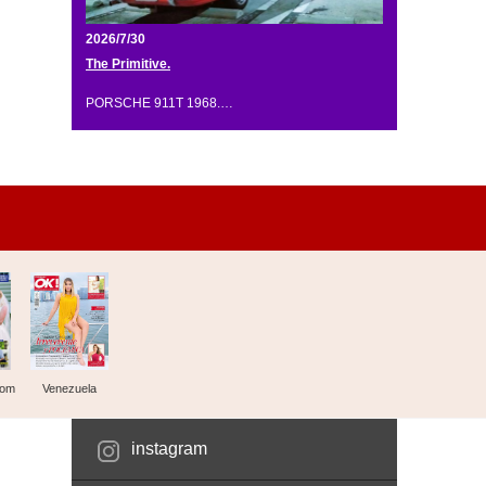
2026/7/30
The Primitive.
PORSCHE 911T 1968.…
dom
Venezuela
instagram