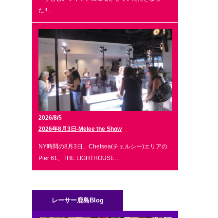
た!!…
2026/8/5
2026年8月3日-Melee the Show
NY時間の8月3日、Chelsea(チェルシー)エリアの
Pier 61、THE LIGHTHOUSE…
レーサー鹿島Blog