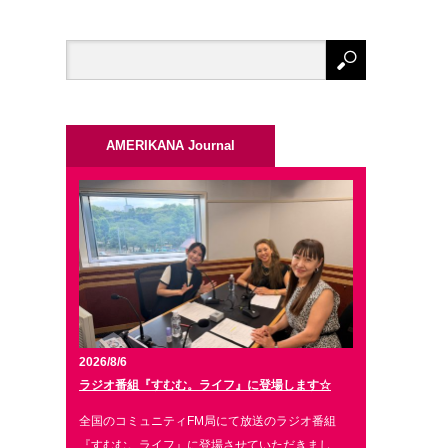
AMERIKANA Journal
2026/8/6
ラジオ番組『すむむ。ライフ』に登場します☆
全国のコミュニティFM局にて放送のラジオ番組
『すむむ。ライフ』に登場させていただきまし