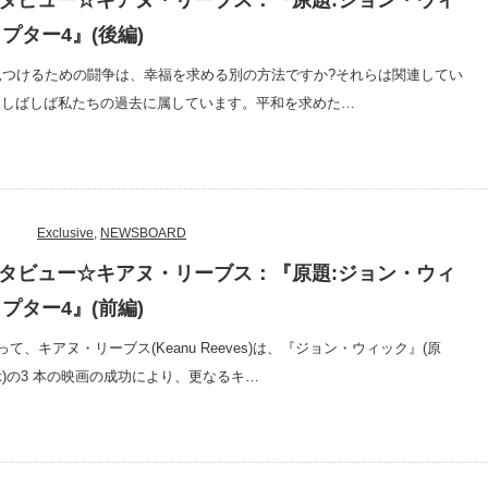
インタビュー☆キアヌ・リーブス：『原題:ジョン・ウィ
プター4』(後編)
見つけるための闘争は、幸福を求める別の方法ですか?それらは関連してい
福はしばしば私たちの過去に属しています。平和を求めた…
Exclusive
,
NEWSBOARD
インタビュー☆キアヌ・リーブス：『原題:ジョン・ウィ
プター4』(前編)
て、キアヌ・リーブス(Keanu Reeves)は、『ジョン・ウィック』(原
Wick)の3 本の映画の成功により、更なるキ…