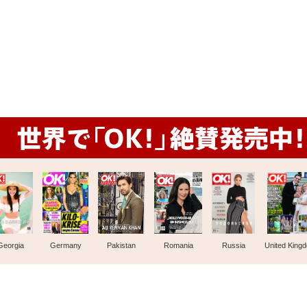
Georgia
Germany
Pakistan
Romania
Russia
United King