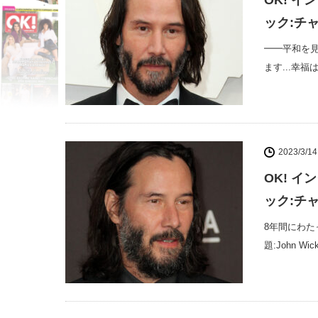
OK! 
ック:チャ
━━平和を
ます...幸
2023/3/14
OK! 
ック:チャ
8年間にわたっ
題:John 