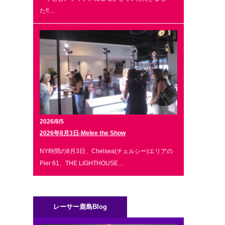
た!!…
2026/8/5
2026年8月3日-Melee the Show
NY時間の8月3日、Chelsea(チェルシー)エリアの
Pier 61、THE LIGHTHOUSE…
レーサー鹿島Blog