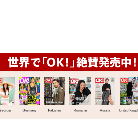
Georgia
Germany
Pakistan
Romania
Russia
United King