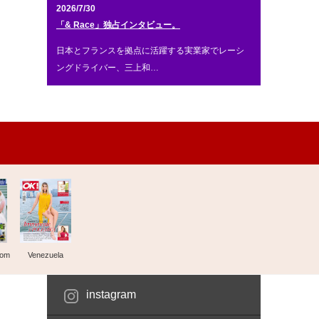
2026/7/30
「& Race」独占インタビュー。
日本とフランスを拠点に活躍する実業家でレーシ
ングドライバー、三上和…
dom
Venezuela
instagram