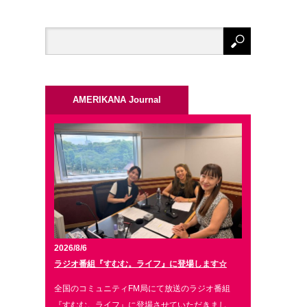
AMERIKANA Journal
2026/8/6
ラジオ番組『すむむ。ライフ』に登場します☆
全国のコミュニティFM局にて放送のラジオ番組
『すむむ。ライフ』に登場させていただきまし