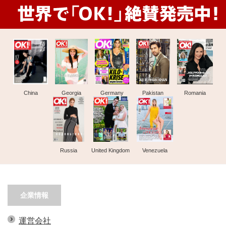
China
Georgia
Germany
Pakistan
Romania
Russia
United Kingdom
Venezuela
企業情報
運営会社