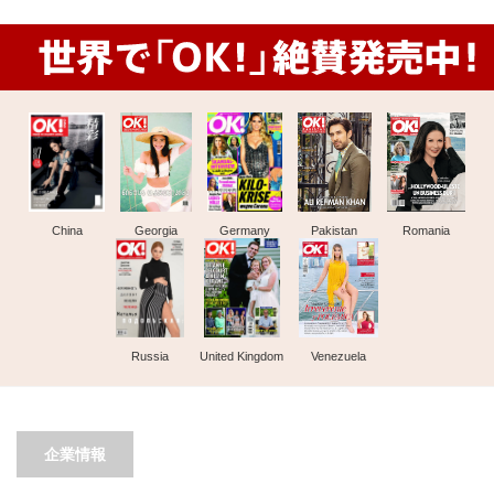
China
Georgia
Germany
Pakistan
Romania
Russia
United Kingdom
Venezuela
企業情報