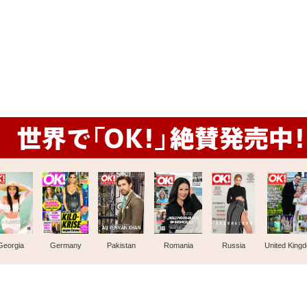
Georgia
Germany
Pakistan
Romania
Russia
United King