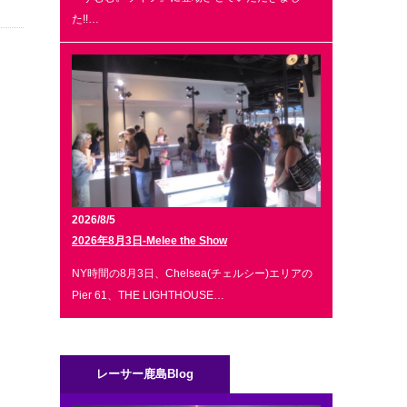
た!!…
2026/8/5
2026年8月3日-Melee the Show
NY時間の8月3日、Chelsea(チェルシー)エリアの
Pier 61、THE LIGHTHOUSE…
レーサー鹿島Blog