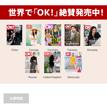
China
Georgia
Germany
Pakistan
Romania
Russia
United Kingdom
Venezuela
企業情報