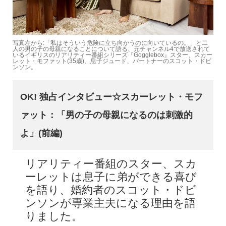
写真左から:「私はそういう危険に立ち向かうのに向いているの。」と二
人の男の子の母親になることについて語る、元チャンネル4で放送されて
いるイギリスのリアリティー番組シリーズ『Gogglebox』スター、スカー
レット・モファット(35歳)、息子ジュード、パートナーのスコット・ドビ
ンソン。
OK! 独占インタビュー☆スカーレット・モフ
ァット：「男の子の母親になるのは刺激的
よ」(前編)
リアリティー番組のスター、スカ
ーレットは息子に弟ができる喜び
を語り、婚約者のスコット・ドビ
ンソンが専業主夫になる理由を語
りました。