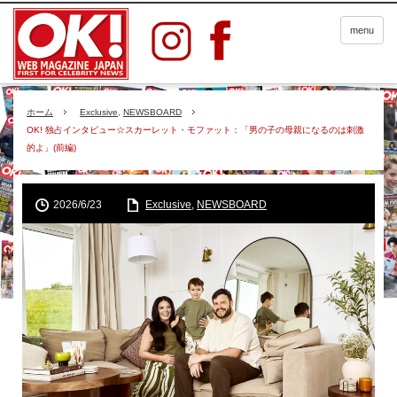
menu
ホーム
Exclusive
,
NEWSBOARD
OK! 独占インタビュー☆スカーレット・モファット：「男の子の母親になるのは刺激
的よ」(前編)
2026/6/23
Exclusive
,
NEWSBOARD