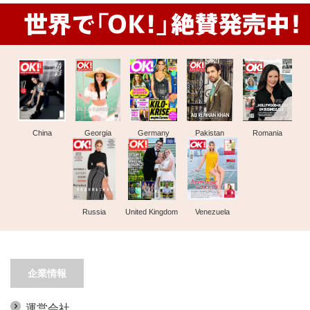
China
Georgia
Germany
Pakistan
Romania
Russia
United Kingdom
Venezuela
企業情報
運営会社