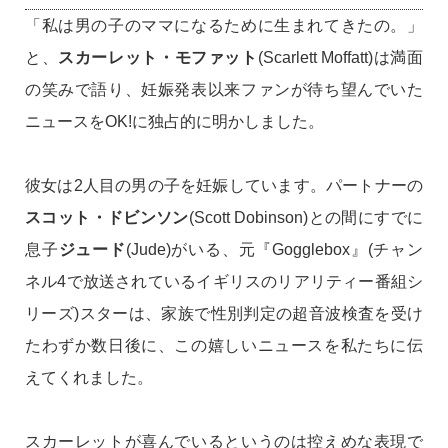
「私は男の子のママになるために生まれてきたの。」
と、
スカーレット・モファット
(Scarlett Moffatt)は満面
の笑みで語り、妊娠発表以来ファンが待ち望んでいた
ニュースをOK!に独占的に明かしました。
彼女は2人目の男の子を妊娠しています。パートナーの
スコット・ドビンソン
(Scott Dobinson)との間にすでに
息子
ジュード
(Jude)がいる、元『Gogglebox』(チャン
ネル4で放送されているイギリスのリアリティー番組シ
リーズ)スターは、家族で性別判定の超音波検査を受け
たわずか数日後に、この嬉しいニュースを私たちに伝
えてくれました。
スカーレットが喜んでいるというのは控えめな表現で