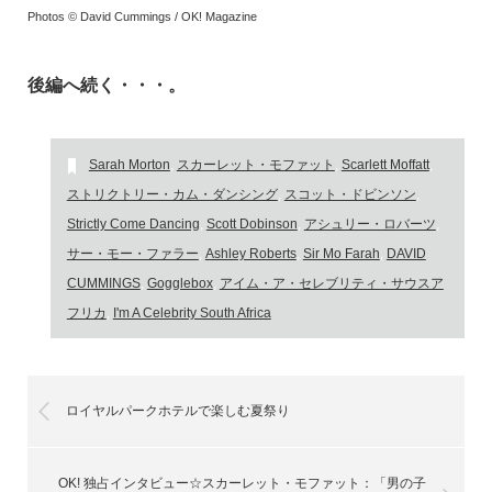
Photos © David Cummings / OK! Magazine
後編へ続く・・・。
Sarah Morton
,
スカーレット・モファット
,
Scarlett Moffatt
,
ストリクトリー・カム・ダンシング
,
スコット・ドビンソン
,
Strictly Come Dancing
,
Scott Dobinson
,
アシュリー・ロバーツ
,
サー・モー・ファラー
,
Ashley Roberts
,
Sir Mo Farah
,
DAVID
CUMMINGS
,
Gogglebox
,
アイム・ア・セレブリティ・サウスア
フリカ
,
I'm A Celebrity South Africa
ロイヤルパークホテルで楽しむ夏祭り
OK! 独占インタビュー☆スカーレット・モファット：「男の子