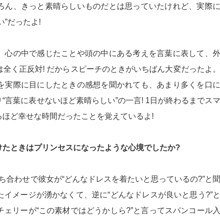
ろん、きっと素晴らしいものだとは思っていたけれど、実際
”だったよ!
、心の中で感じたことや頭の中にある考えを言葉に表して、
全く正反対! だからスピーチのときがいちばん大変だったよ
を実際に目にしたときの感想を聞かれても、あまり多くを口
言葉に表せないほど素晴らしい”の一言! 1日が終わるまでス
ほど幸せな時間だったことを覚えているよ!
けたときはプリンセスになったような心境でしたか?
打ち合わせで彼女が“どんなドレスを着たいと思っているの?”と
イメージが湧かなくて、逆に“どんなドレスが良いと思う?”
ェリーが“この素材ではどうかしら?”と言ってスパンコール