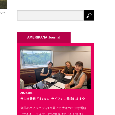
ッショ
AMERIKANA Journal
聞
2026/8/6
ラジオ番組『すむむ。ライフ』に登場します☆
エ
全国のコミュニティFM局にて放送のラジオ番組
日
『すむむ。ライフ』に登場させていただきまし