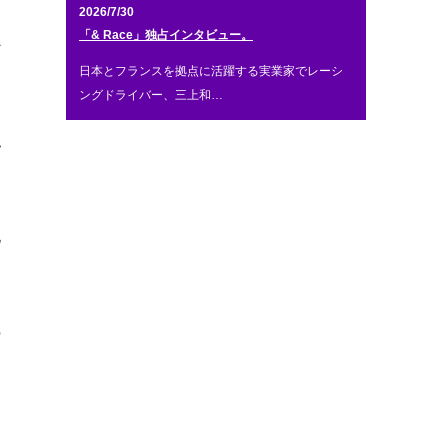
と
2026/7/30
「& Race」独占インタビュー。
か
日本とフランスを拠点に活躍する実業家でレーシ
ングドライバー、三上和…
私
他
の
と