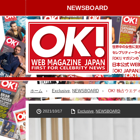
NEWSBOARD
ホーム
Exclusive
,
NEWSBOARD
OK! 独占ウエ
2021/10/17
Exclusive
,
NEWSBOARD