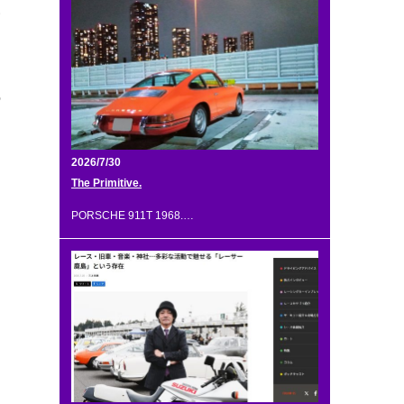
い
の
な
2026/7/30
The Primitive.
な
PORSCHE 911T 1968.…