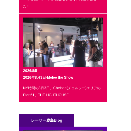
に
た!!…
外
。
に
マ
2026/8/5
2026年8月3日-Melee the Show
NY時間の8月3日、Chelsea(チェルシー)エリアの
Pier 61、THE LIGHTHOUSE…
聞
と
レーサー鹿島Blog
入