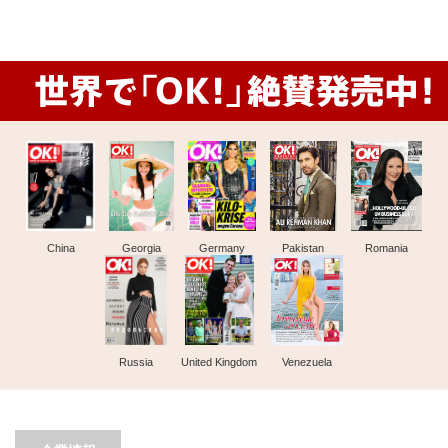
China
Georgia
Germany
Pakistan
Romania
Russia
United Kingdom
Venezuela