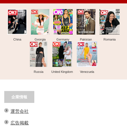
China
Georgia
Germany
Pakistan
Romania
Russia
United Kingdom
Venezuela
企業情報
運営会社
広告掲載