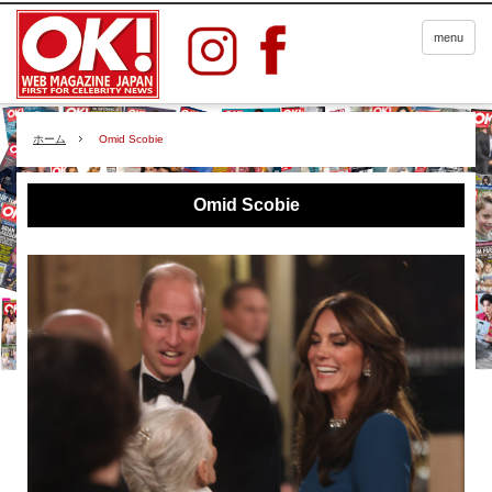
menu
ホーム
Omid Scobie
Omid Scobie