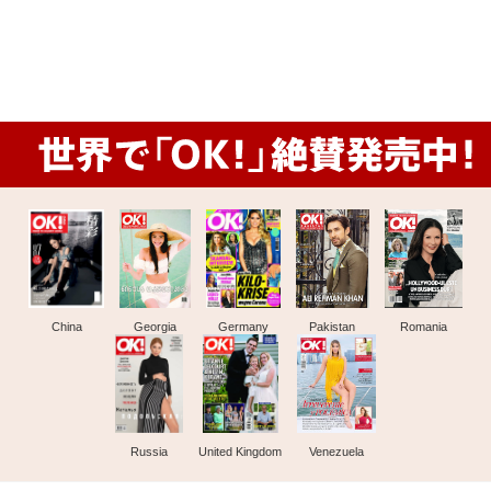
China
Georgia
Germany
Pakistan
Romania
Russia
United Kingdom
Venezuela