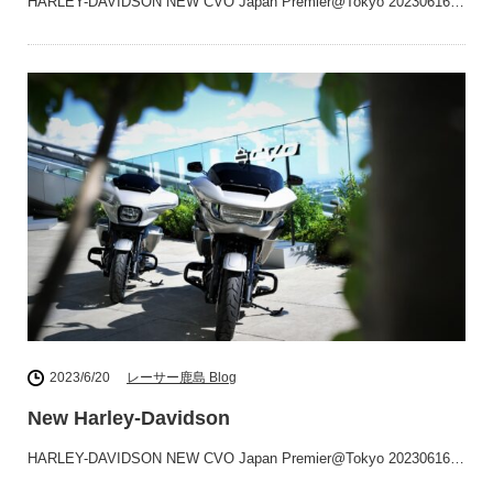
HARLEY-DAVIDSON NEW CVO Japan Premier@Tokyo 20230616…
2023/6/20
レーサー鹿島 Blog
New Harley-Davidson
HARLEY-DAVIDSON NEW CVO Japan Premier@Tokyo 20230616…