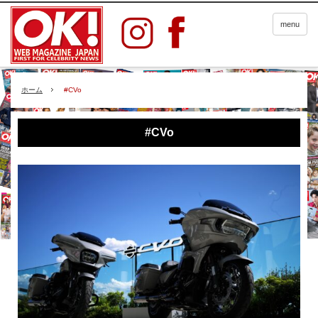
menu
ホーム
#CVo
#CVo