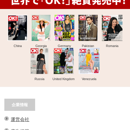
China
Georgia
Germany
Pakistan
Romania
Russia
United Kingdom
Venezuela
企業情報
運営会社