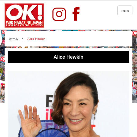
menu
ホーム
Alice Hewkin
Alice Hewkin