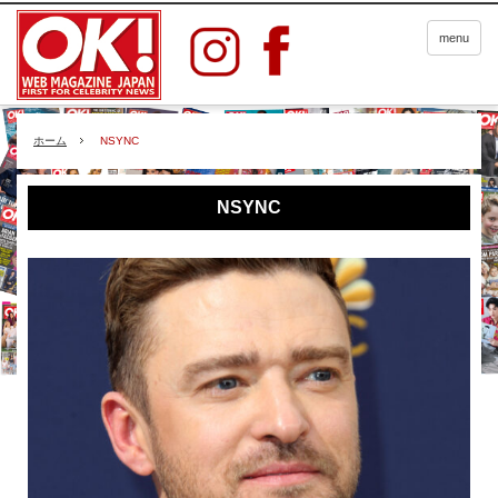
menu
ホーム
NSYNC
NSYNC