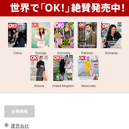
China
Georgia
Germany
Pakistan
Romania
Russia
United Kingdom
Venezuela
企業情報
運営会社