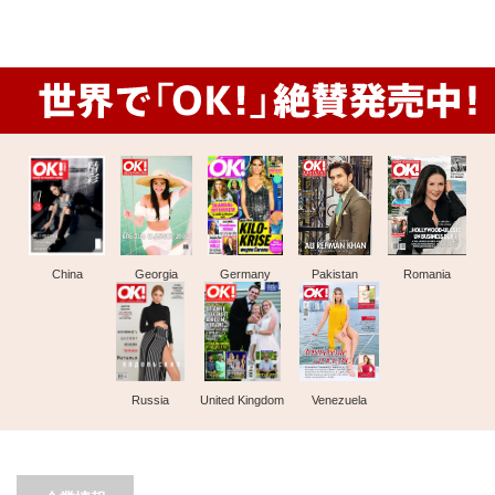
China
Georgia
Germany
Pakistan
Romania
Russia
United Kingdom
Venezuela