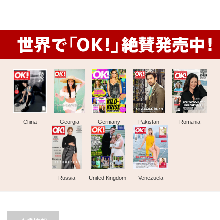
China
Georgia
Germany
Pakistan
Romania
Russia
United Kingdom
Venezuela