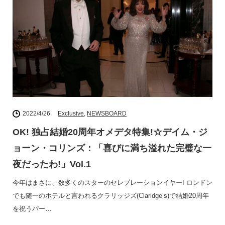
2022/4/26
Exclusive
,
NEWSBOARD
OK! 独占結婚20周年オメデタ特集!☆デイム・ジ
ョーン・コリンズ：「喜びに満ち溢れた完璧な一
夜だったわ!」Vol.1
今年はまさに、数多くのスターのセレブレーションイヤー! ロンドン
でも随一のホテルと言われるクラリッジズ(Claridge’s)で結婚20周年
を祝うパー…