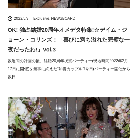
2022/5/3
Exclusive
,
NEWSBOARD
OK! 独占結婚20周年オメデタ特集!☆デイム・ジ
ョーン・コリンズ：「喜びに満ち溢れた完璧な一
夜だったわ!」Vol.3
数週間の計画の後、結婚20周年祝賀パーティー(現地時間2022年2月
17日に開催)を無事に終えた“熱愛カップル”!今日(パーティー開催から
数日…