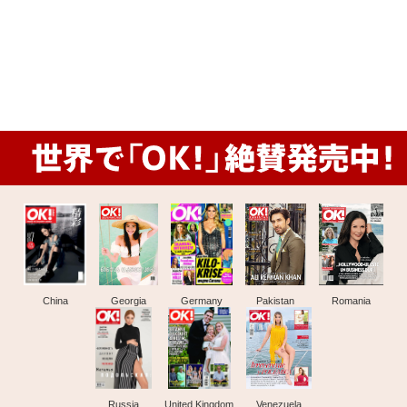
China
Georgia
Germany
Pakistan
Romania
Russia
United Kingdom
Venezuela