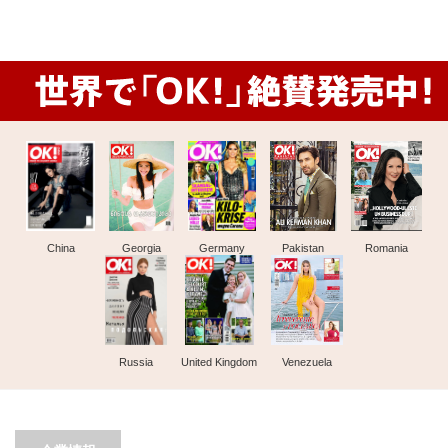
China
Georgia
Germany
Pakistan
Romania
Russia
United Kingdom
Venezuela