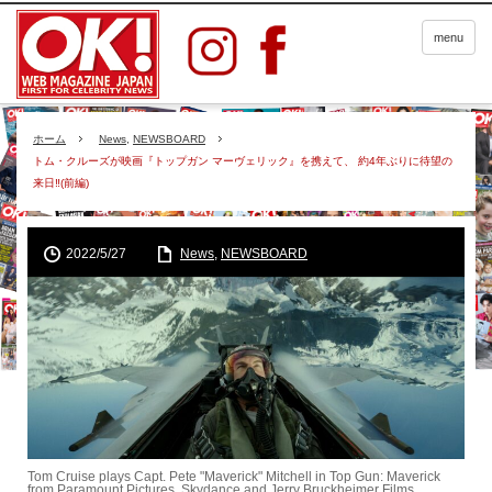
menu
ホーム
News
,
NEWSBOARD
トム・クルーズが映画『トップガン マーヴェリック』を携えて、 約4年ぶりに待望の
来日‼(前編)
2022/5/27
News
,
NEWSBOARD
Tom Cruise plays Capt. Pete "Maverick" Mitchell in Top Gun: Maverick
from Paramount Pictures, Skydance and Jerry Bruckheimer Films.