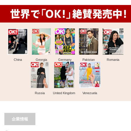
China
Georgia
Germany
Pakistan
Romania
Russia
United Kingdom
Venezuela
企業情報