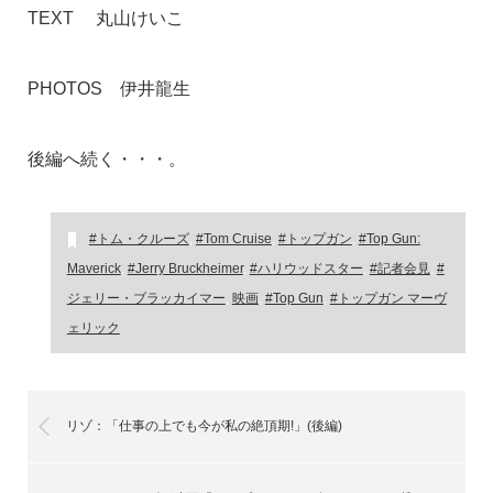
TEXT 丸山けいこ
PHOTOS 伊井龍生
後編へ続く・・・。
#トム・クルーズ
,
#Tom Cruise
,
#トップガン
,
#Top Gun:
Maverick
,
#Jerry Bruckheimer
,
#ハリウッドスター
,
#記者会見
,
#
ジェリー・ブラッカイマー
,
映画
,
#Top Gun
,
#トップガン マーヴ
ェリック
リゾ：「仕事の上でも今が私の絶頂期!」(後編)