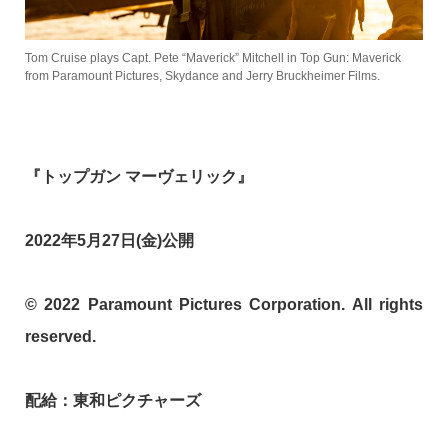
Tom Cruise plays Capt. Pete “Maverick” Mitchell in Top Gun: Maverick
from Paramount Pictures, Skydance and Jerry Bruckheimer Films.
『トップガン マーヴェリック』
2022
年5
月
27
日
(
金
)
公開
© 2022 Paramount Pictures Corporation. All rights
reserved.
配給
：
東和ピクチャーズ