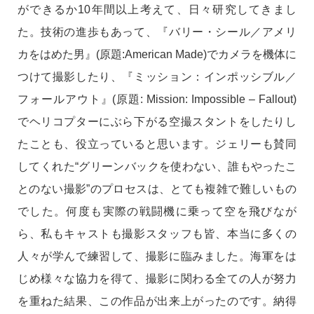
ができるか10年間以上考えて、日々研究してきまし
た。技術の進歩もあって、『バリー・シール／アメリ
カをはめた男』(原題:American Made)でカメラを機体に
つけて撮影したり、『ミッション：インポッシブル／
フォールアウト』(原題: Mission: Impossible – Fallout)
でヘリコプターにぶら下がる空撮スタントをしたりし
たことも、役立っていると思います。ジェリーも賛同
してくれた“グリーンバックを使わない、誰もやったこ
とのない撮影”のプロセスは、とても複雑で難しいもの
でした。何度も実際の戦闘機に乗って空を飛びなが
ら、私もキャストも撮影スタッフも皆、本当に多くの
人々が学んで練習して、撮影に臨みました。海軍をは
じめ様々な協力を得て、撮影に関わる全ての人が努力
を重ねた結果、この作品が出来上がったのです。納得