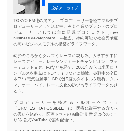
投稿アーカイブ
TOKYO FM他の局アナ、プロデューサーを経てマルチプ
ロデューサーとして活動中。有名企業やブランドのプロ
デューサーとしては主に新規プロジェクト（new
business development）を担当。持続可能で社会貢献度
の高いビジネスモデルの構築がライフワーク。
幼少のころからクルマやレースに親しみ、大学在学中に
レースデビュー。レーシングカートチャンピオン、フォ
ーミュラトヨタ、F3などを経て、2001年からは米国ロサ
ンゼルスを拠点にINDYライツなどに挑戦。参戦中の全日
本EV（電気自動車）GPでは5度のタイトルを獲得。クル
マ、オートバイ、レース文化の訴求もライフワークのひ
とつ。
プロデューサーを務めるフルオーケストラ
「ORCHESTRA POSSIBLE」
は、医療に従事する方々へ
の思いを込めて、医療ドラマの名曲公演“音楽は心のくす
り”を公式YouTubeで無料配信中。