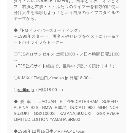
タイトルのDOUBLE TIMERは、日本と世界、オンとオ
フ、右脳と左脳・・・ふたつのタイマーを有効的に使い
分け人生を謳歌しよう！という自身のライフスタイルの
テーマから。
◆『FMドライバーズミーティング』
～1999年スタート、著名人やセレブをゲストにカー＆オ
ートバイライフをトーク～
〇TJS@ロサンゼルス 土曜19:00～／日本時間日曜11:00
～
（
TJS公式サイト
経由で、世界中で聴いて頂けます！）
〇K-MIX／FM山口／radiko.jp 日曜18:00～
〇
radiko.jp
（日曜18:00～）
◆愛車：JAGUAR E-TYPE,CATERHAM SUPER7,
ALPINA B3S, BMW R60/2,
DUCATI 900 MHR NCR,
SUZUKI GSX1000S KATANA,
SUZUKI GSX-R750R
LIMITED EDITION,YAMAHA SR500
◆1968年12月16日生／RH+A／176cm