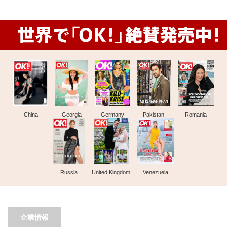
China
Georgia
Germany
Pakistan
Romania
Russia
United Kingdom
Venezuela
企業情報