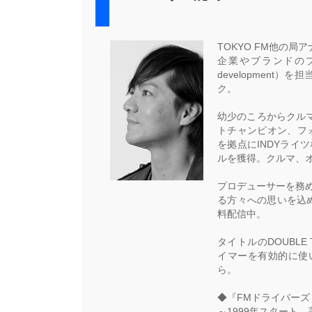
TOKYO FM他の
企業やブランドのプロ
developmen
ク。
幼少のころからクル
トチャンピオン、フォ
を拠点にINDYライ
ルを獲得。クルマ、
プロデューサーを務
る方々への思いを込め
料配信中。
タイトルのDOUBL
イマーを有効的に使
ら。
◆『FMドライバーズ
～1999年スタート