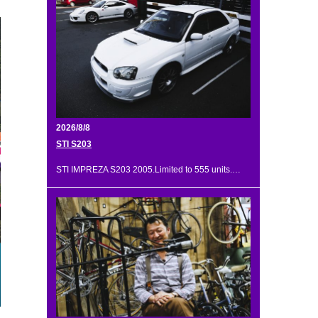
2026/8/8
STI S203
STI IMPREZA S203 2005.Limited to 555 units.…