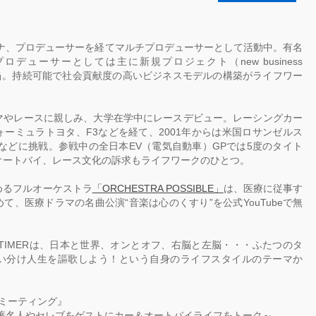
局アナ、プロデューサーを経てマルチプロデューサーとして活動中。有名
デューサーとしては主に新規プロジェクト（new business
t）を担当。持続可能で社会貢献度の高いビジネスモデルの構築がライフワー
マやレースに親しみ、大学在学中にレースデビュー。レーシングカー
ーミュラトヨタ、F3などを経て、2001年からは米国ロサンゼルス
ツなどに挑戦。参戦中の全日本EV（電気自動車）GPでは5度のタイト
オートバイ、レース文化の訴求もライフワークのひとつ。
めるフルオーケストラ
「ORCHESTRA POSSIBLE」
は、医療に従事す
て、医療ドラマの名曲公演“音楽は心のくすり”を公式YouTubeで無
E TIMERは、日本と世界、オンとオフ、右脳と左脳・・・ふたつのタ
い分け人生を謳歌しよう！という自身のライフスタイルのテーマか
ミーティング』
、著名人やセレブをゲストにカー＆オートバイライフをトーク～