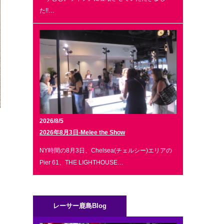
た!!…
2026/8/5
2026年8月3日-Melee the Show
イ
NY時間の8月3日、Chelsea(チェルシー)エリアの
Pier 61、THE LIGHTHOUSE…
ト
レーサー鹿島Blog