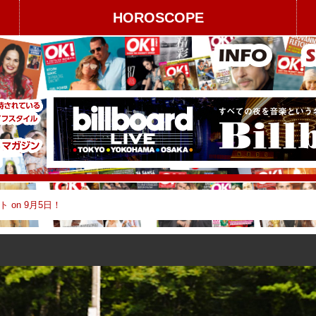
HOROSCOPE
 on 9月5日！