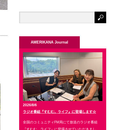
AMERIKANA Journal
2026/8/6
ラジオ番組『すむむ。ライフ』に登場します☆
全国のコミュニティFM局にて放送のラジオ番組
『すむむ。ライフ』に登場させていただきまし