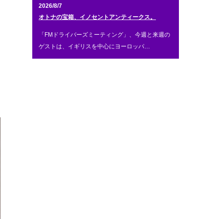
2026/8/7
オトナの宝箱、イノセントアンティークス。
「FMドライバーズミーティング」、今週と来週の
ゲストは、イギリスを中心にヨーロッパ…