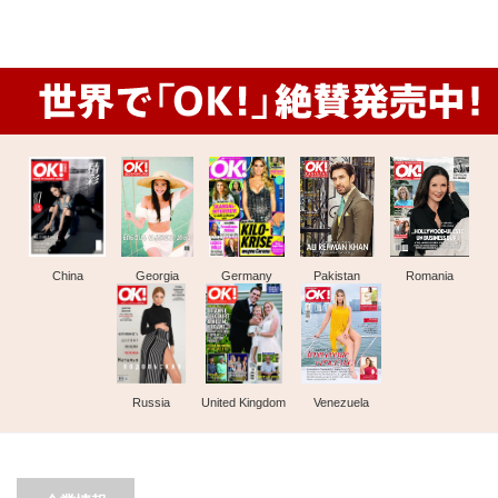
China
Georgia
Germany
Pakistan
Romania
Russia
United Kingdom
Venezuela