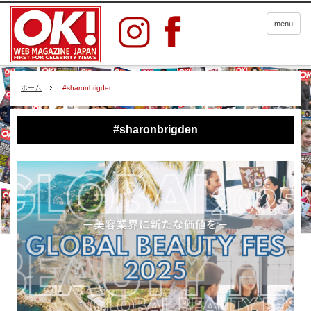
menu
ホーム
#sharonbrigden
#sharonbrigden