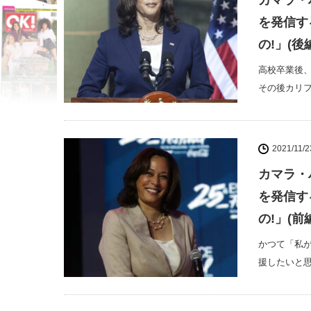
カマラ・
を発信す
の!」(後
高校卒業後、ワ
その後カリフォル
2021/11/2
カマラ・
を発信す
の!」(前
かつて「私が
援したいと思っ