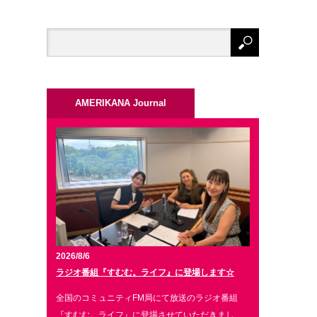
AMERIKANA Journal
2026/8/6
ラジオ番組『すむむ。ライフ』に登場します☆
全国のコミュニティFM局にて放送のラジオ番組
『すむむ。ライフ』に登場させていただきまし