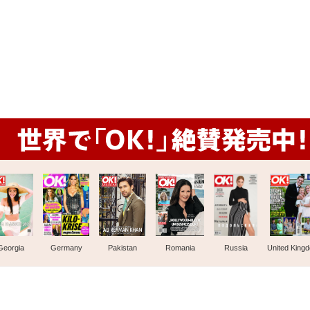
Georgia
Germany
Pakistan
Romania
Russia
United King