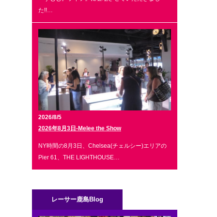
た!!…
2026/8/5
2026年8月3日-Melee the Show
NY時間の8月3日、Chelsea(チェルシー)エリアの
Pier 61、THE LIGHTHOUSE…
レーサー鹿島Blog