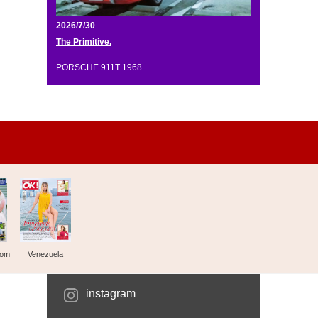
2026/7/30
The Primitive.
PORSCHE 911T 1968.…
dom
Venezuela
instagram