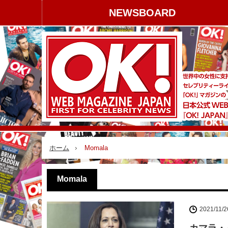
NEWSBOARD
ホーム
Momala
Momala
2021/11/2