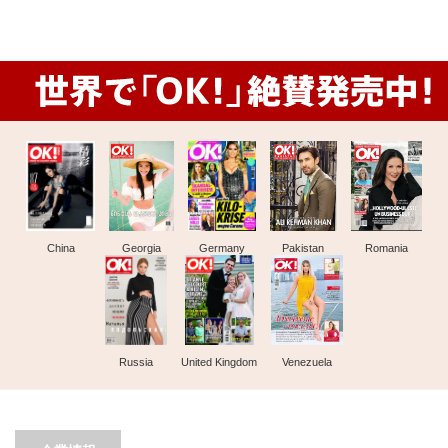
China
Georgia
Germany
Pakistan
Romania
Russia
United Kingdom
Venezuela