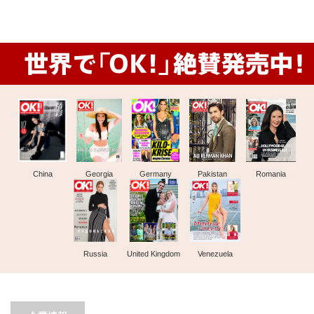
China
Georgia
Germany
Pakistan
Romania
Russia
United Kingdom
Venezuela