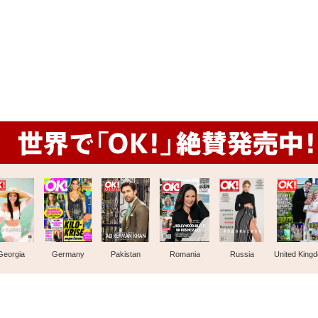
Georgia
Germany
Pakistan
Romania
Russia
United King