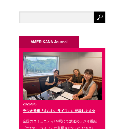
AMERIKANA Journal
2026/8/6
ラジオ番組『すむむ。ライフ』に登場します☆
全国のコミュニティFM局にて放送のラジオ番組
『すむむ。ライフ』に登場させていただきまし