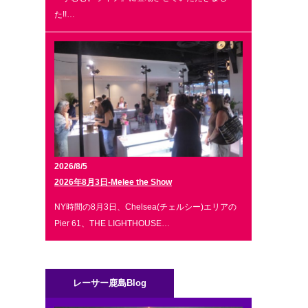
た!!…
2026/8/5
2026年8月3日-Melee the Show
NY時間の8月3日、Chelsea(チェルシー)エリアの
Pier 61、THE LIGHTHOUSE…
レーサー鹿島Blog