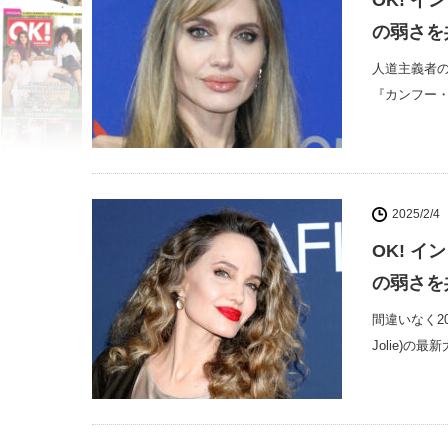
OK! 
の弱さを
人道主義者
『カンフー・パ
2025/2/4
OK! 
の弱さを
間違いなく2
Jolie)の