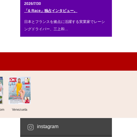
2026/7/30
「& Race」独占インタビュー。
日本とフランスを拠点に活躍する実業家でレーシ
ングドライバー、三上和…
dom
Venezuela
instagram