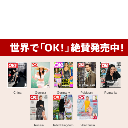
China
Georgia
Germany
Pakistan
Romania
Russia
United Kingdom
Venezuela