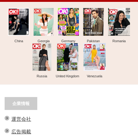
China
Georgia
Germany
Pakistan
Romania
Russia
United Kingdom
Venezuela
企業情報
運営会社
広告掲載