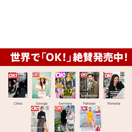
China
Georgia
Germany
Pakistan
Romania