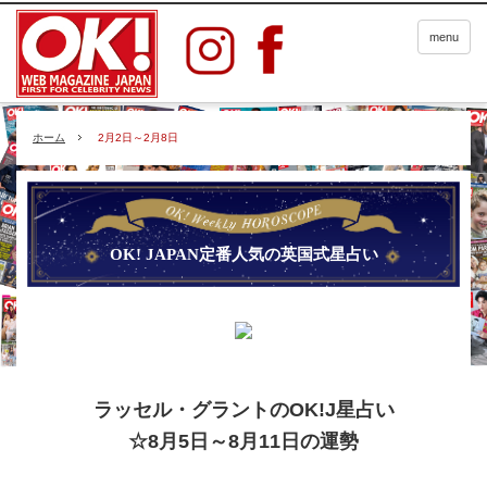
menu
ホーム
2月2日～2月8日
OK! JAPAN定番人気の英国式星占い
ラッセル・グラントのOK!J星占い
☆8月5日～8月11日の運勢