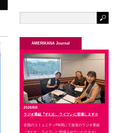
AMERIKANA Journal
2026/8/6
ラジオ番組『すむむ。ライフ』に登場します☆
全国のコミュニティFM局にて放送のラジオ番組
『すむむ。ライフ』に登場させていただきまし