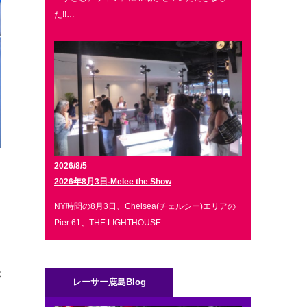
た!!…
2026/8/5
2026年8月3日-Melee the Show
、
NY時間の8月3日、Chelsea(チェルシー)エリアの
Pier 61、THE LIGHTHOUSE…
な
が
レーサー鹿島Blog