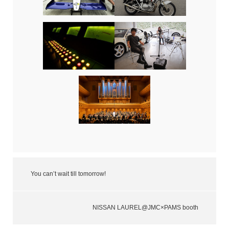
You can’t wait till tomorrow!
NISSAN LAUREL@JMC×PAMS booth