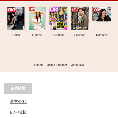
China
Georgia
Germany
Pakistan
Romania
Russia
United Kingdom
Venezuela
企業情報
運営会社
広告掲載