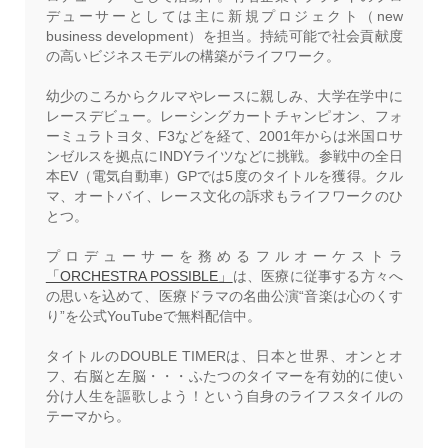
デューサーとしては主に新規プロジェクト（new
business development）を担当。持続可能で社会貢献度
の高いビジネスモデルの構築がライフワーク。
幼少のころからクルマやレースに親しみ、大学在学中に
レースデビュー。レーシングカートチャンピオン、フォ
ーミュラトヨタ、F3などを経て、2001年からは米国ロサ
ンゼルスを拠点にINDYライツなどに挑戦。参戦中の全日
本EV（電気自動車）GPでは5度のタイトルを獲得。クル
マ、オートバイ、レース文化の訴求もライフワークのひ
とつ。
プロデューサーを務めるフルオーケストラ
「ORCHESTRA POSSIBLE」
は、医療に従事する方々へ
の思いを込めて、医療ドラマの名曲公演“音楽は心のくす
り”を公式YouTubeで無料配信中。
タイトルのDOUBLE TIMERは、日本と世界、オンとオ
フ、右脳と左脳・・・ふたつのタイマーを有効的に使い
分け人生を謳歌しよう！という自身のライフスタイルの
テーマから。