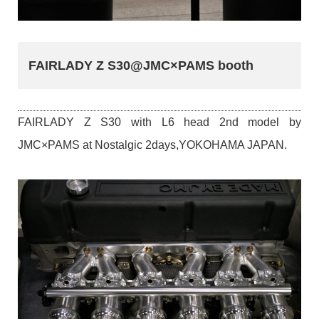
FAIRLADY Z S30@JMC×PAMS booth
FAIRLADY Z S30 with L6 head 2nd model by
JMC×PAMS at Nostalgic 2days,YOKOHAMA JAPAN.