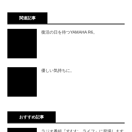
関連記事
復活の日を待つYAMAHA R6。
優しい気持ちに。
おすすめ記事
ラジオ番組『すむむ。ライフ』に登場します