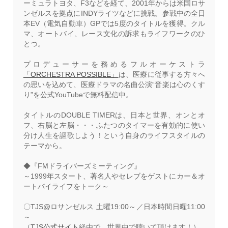
ーミュラトヨタ、F3などを経て、2001年からは米国ロサ
ンゼルスを拠点にINDYライツなどに挑戦。参戦中の全日
本EV（電気自動車）GPでは5度のタイトルを獲得。クル
マ、オートバイ、レース文化の訴求もライフワークのひ
とつ。
プロデューサーを務めるフルオーケストラ
「ORCHESTRA POSSIBLE」
は、医療に従事する方々へ
の思いを込めて、医療ドラマの名曲公演“音楽は心のくす
り”を公式YouTubeで無料配信中。
タイトルのDOUBLE TIMERは、日本と世界、オンとオ
フ、右脳と左脳・・・ふたつのタイマーを有効的に使い
分け人生を謳歌しよう！という自身のライフスタイルの
テーマから。
◆『FMドライバーズミーティング』
～1999年スタート、著名人やセレブをゲストにカー＆オ
ートバイライフをトーク～
〇TJS@ロサンゼルス 土曜19:00～／日本時間日曜11:00
～
（
TJS公式サイト
経由で、世界中で聴いて頂けます！）