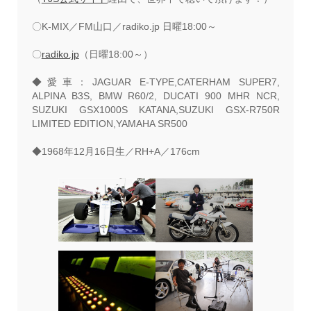
〇K-MIX／FM山口／radiko.jp 日曜18:00～
〇
radiko.jp
（日曜18:00～）
◆愛車：JAGUAR E-TYPE,CATERHAM SUPER7,
ALPINA B3S, BMW R60/2,
DUCATI 900 MHR NCR,
SUZUKI GSX1000S KATANA,
SUZUKI GSX-R750R
LIMITED EDITION,YAMAHA SR500
◆1968年12月16日生／RH+A／176cm