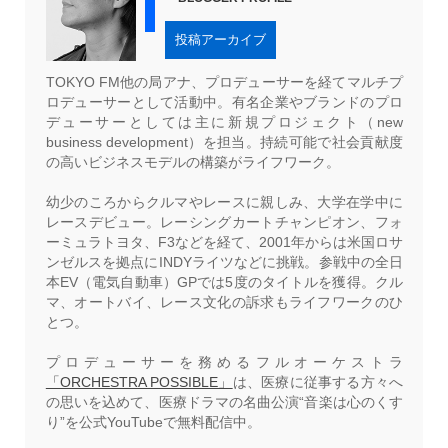
投稿アーカイブ
TOKYO FM他の局アナ、プロデューサーを経てマルチプ
ロデューサーとして活動中。有名企業やブランドのプロ
デューサーとしては主に新規プロジェクト（new
business development）を担当。持続可能で社会貢献度
の高いビジネスモデルの構築がライフワーク。
幼少のころからクルマやレースに親しみ、大学在学中に
レースデビュー。レーシングカートチャンピオン、フォ
ーミュラトヨタ、F3などを経て、2001年からは米国ロサ
ンゼルスを拠点にINDYライツなどに挑戦。参戦中の全日
本EV（電気自動車）GPでは5度のタイトルを獲得。クル
マ、オートバイ、レース文化の訴求もライフワークのひ
とつ。
プロデューサーを務めるフルオーケストラ
「ORCHESTRA POSSIBLE」
は、医療に従事する方々へ
の思いを込めて、医療ドラマの名曲公演“音楽は心のくす
り”を公式YouTubeで無料配信中。