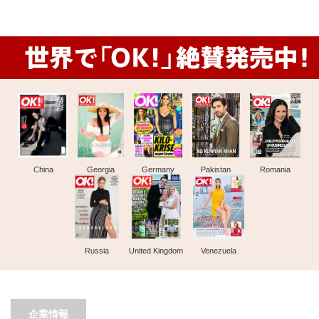
China
Georgia
Germany
Pakistan
Romania
Russia
United Kingdom
Venezuela
企業情報