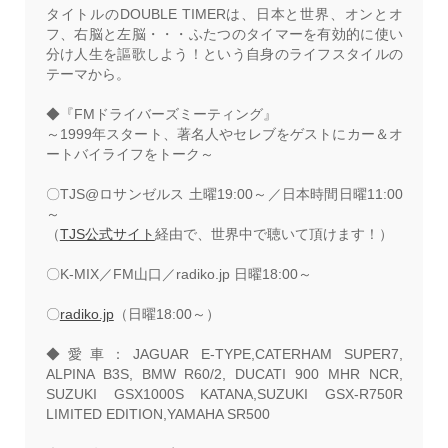
タイトルのDOUBLE TIMERは、日本と世界、オンとオ
フ、右脳と左脳・・・ふたつのタイマーを有効的に使い
分け人生を謳歌しよう！という自身のライフスタイルの
テーマから。
◆『FMドライバーズミーティング』
～1999年スタート、著名人やセレブをゲストにカー＆オ
ートバイライフをトーク～
〇TJS@ロサンゼルス 土曜19:00～／日本時間日曜11:00
～
（
TJS公式サイト
経由で、世界中で聴いて頂けます！）
〇K-MIX／FM山口／radiko.jp 日曜18:00～
〇
radiko.jp
（日曜18:00～）
◆愛車：JAGUAR E-TYPE,CATERHAM SUPER7,
ALPINA B3S, BMW R60/2,
DUCATI 900 MHR NCR,
SUZUKI GSX1000S KATANA,
SUZUKI GSX-R750R
LIMITED EDITION,YAMAHA SR500